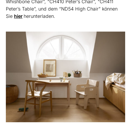
Whishbone Chair”, “CH410 Peter’s Chair”, “CH411
Peter’s Table”, und dem “ND54 High Chair” können
Sie
hier
herunterladen.